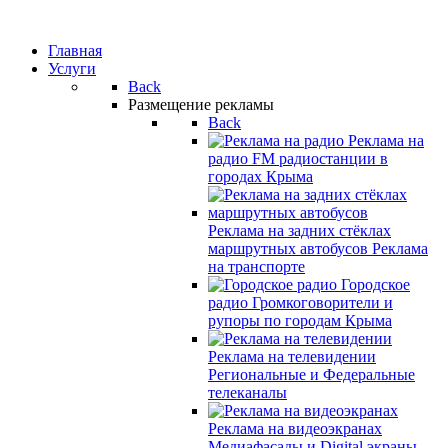
Главная
Услуги
Back
Размещение рекламы
Back
Реклама на
радио
FM радиостанции в
городах Крыма
Реклама на задних стёклах
маршрутных автобусов
Реклама
на транспорте
Городское
радио
Громкоговорители и
рупоры по городам Крыма
Реклама на телевидении
Региональные и Федеральные
телеканалы
Реклама на видеоэкранах
Медиафасады и Digital экраны