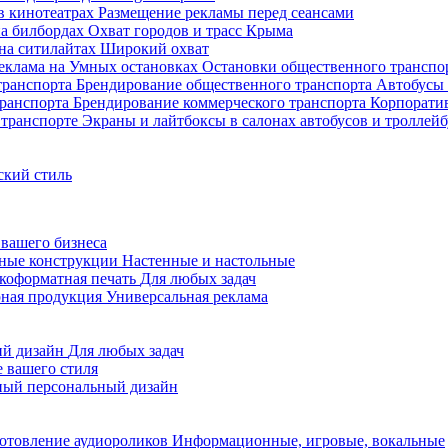
в кинотеатрах
Размещение рекламы перед сеансами
на билбордах
Охват городов и трасс Крыма
на ситилайтах
Широкий охват
еклама на Умных остановках
Остановки общественного транспо
Брендирование общественного транспорта
Автобусы 
Брендирование коммерческого транспорта
Корпорати
 транспорте
Экраны и лайтбоксы в салонах автобусов и троллей
ский стиль
 вашего бизнеса
ные конструкции
Настенные и настольные
оформатная печать
Для любых задач
ная продукция
Универсальная реклама
ий дизайн
Для любых задач
 вашего стиля
ный персональный дизайн
отовление аудиороликов
Информационные, игровые, вокальные