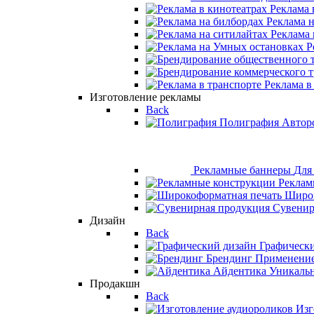
Реклама 
Реклама 
Реклама 
Р
Реклама в
Изготовление рекламы
Back
Полиграфия
Автор
Рекламные баннеры
Для
Реклам
Широк
Сувенир
Дизайн
Back
Графическ
Брендинг
Применение
Айдентика
Уникаль
Продакшн
Back
Изг