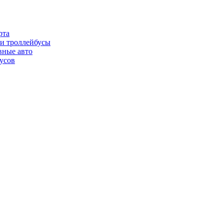
рта
и троллейбусы
вные авто
бусов