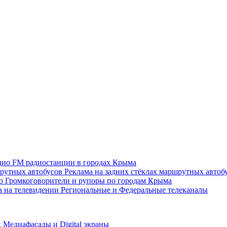
дио
FM радиостанции в городах Крыма
Реклама на задних стёклах маршрутных автоб
о
Громкоговорители и рупоры по городам Крыма
а на телевидении
Региональные и Федеральные телеканалы
х
Медиафасады и Digital экраны